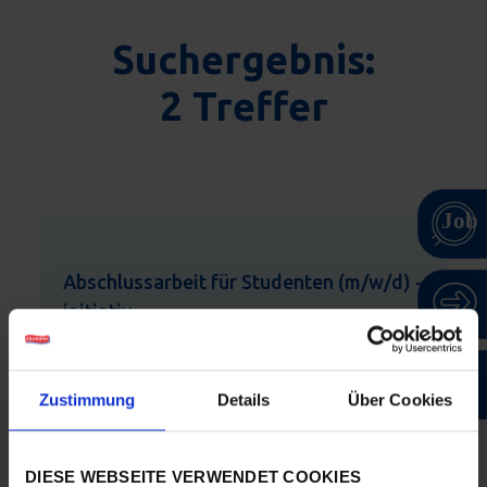
Suchergebnis:
2 Treffer
Abschlussarbeit für Studenten (m/w/d) -
initiativ
Standort
Gesellschaft
Oberschönegg
Ehrmann SE
Zustimmung
Details
Über Cookies
DIESE WEBSEITE VERWENDET COOKIES