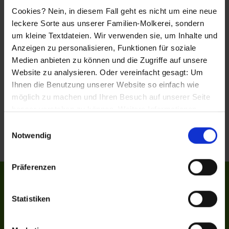
Cookies? Nein, in diesem Fall geht es nicht um eine neue
Student für Studium
leckere Sorte aus unserer Familien-Molkerei, sondern
Lebensmitteltechnologie mit vertiefter
um kleine Textdateien. Wir verwenden sie, um Inhalte und
Praxis (m/w/d) 2027
Anzeigen zu personalisieren, Funktionen für soziale
Medien anbieten zu können und die Zugriffe auf unsere
Standort
Gesellschaft
Website zu analysieren. Oder vereinfacht gesagt: Um
Oberschönegg
Ehrmann GmbH
Ihnen die Benutzung unserer Website so einfach wie
möglich zu machen und Ihren Besuch auf unserer Seite
besser verstehen zu können. Weitere Informationen
finden Sie in unseren Bestimmungen zum
Datenschutz
.
Einwilligungsauswahl
Notwendig
Präferenzen
Statistiken